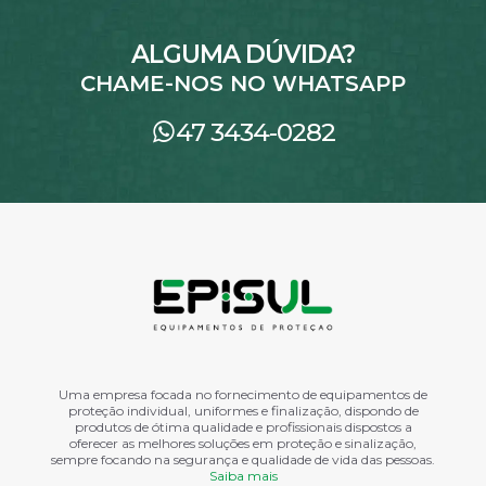
ALGUMA DÚVIDA?
CHAME-NOS NO WHATSAPP
47 3434-0282
Uma empresa focada no fornecimento de equipamentos de
proteção individual, uniformes e finalização, dispondo de
produtos de ótima qualidade e profissionais dispostos a
oferecer as melhores soluções em proteção e sinalização,
sempre focando na segurança e qualidade de vida das pessoas.
Saiba mais