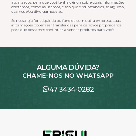
atualizados, para que você tenha ciência sobre quais informações
coletamos, como as usamos, e sob que circunstâncias, se alguma,
usamos e/ou divulgamos elas.
Se nossa loja for adquirida ou fundida com outra empresa, suas
informações podem ser transferidas para os novos proprietários
para que possamos continuar a vender produtos para você.
ALGUMA DÚVIDA?
CHAME-NOS NO WHATSAPP
47 3434-0282