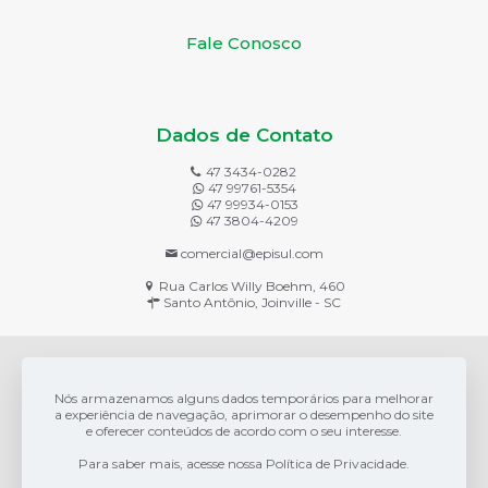
Fale Conosco
Dados de Contato
47 3434-0282
47 99761-5354
47 99934-0153
47 3804-4209
comercial@episul.com
Rua Carlos Willy Boehm, 460
Santo Antônio, Joinville - SC
Nós armazenamos alguns dados temporários para melhorar
a experiência de navegação, aprimorar o desempenho do site
e oferecer conteúdos de acordo com o seu interesse.
Para saber mais, acesse nossa Política de Privacidade.