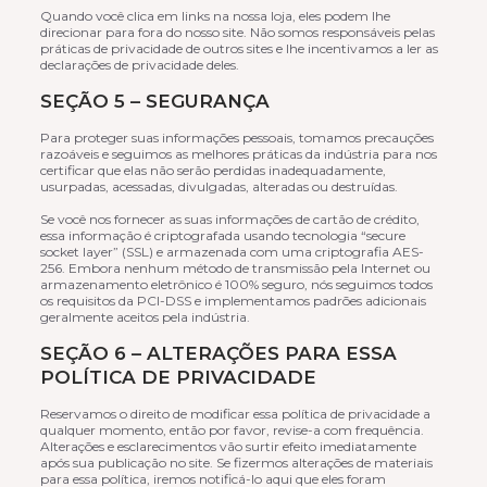
Quando você clica em links na nossa loja, eles podem lhe
direcionar para fora do nosso site. Não somos responsáveis pelas
práticas de privacidade de outros sites e lhe incentivamos a ler as
declarações de privacidade deles.
SEÇÃO 5 – SEGURANÇA
Para proteger suas informações pessoais, tomamos precauções
razoáveis e seguimos as melhores práticas da indústria para nos
certificar que elas não serão perdidas inadequadamente,
usurpadas, acessadas, divulgadas, alteradas ou destruídas.
Se você nos fornecer as suas informações de cartão de crédito,
essa informação é criptografada usando tecnologia “secure
socket layer” (SSL) e armazenada com uma criptografia AES-
256. Embora nenhum método de transmissão pela Internet ou
armazenamento eletrônico é 100% seguro, nós seguimos todos
os requisitos da PCI-DSS e implementamos padrões adicionais
geralmente aceitos pela indústria.
SEÇÃO 6 – ALTERAÇÕES PARA ESSA
POLÍTICA DE PRIVACIDADE
Reservamos o direito de modificar essa política de privacidade a
qualquer momento, então por favor, revise-a com frequência.
Alterações e esclarecimentos vão surtir efeito imediatamente
após sua publicação no site. Se fizermos alterações de materiais
para essa política, iremos notificá-lo aqui que eles foram