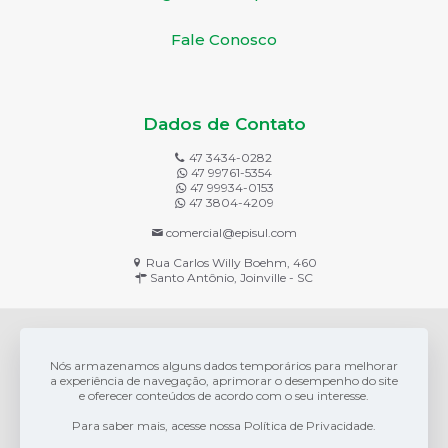
Fale Conosco
Dados de Contato
47 3434-0282
47 99761-5354
47 99934-0153
47 3804-4209
comercial@episul.com
Rua Carlos Willy Boehm, 460
Santo Antônio, Joinville - SC
Nós armazenamos alguns dados temporários para melhorar
a experiência de navegação, aprimorar o desempenho do site
e oferecer conteúdos de acordo com o seu interesse.
Para saber mais, acesse nossa Política de Privacidade.