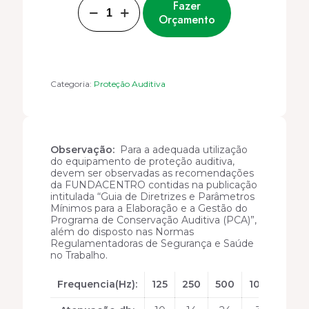
Fazer
DE
Orçamento
RUIDOS
C-
200
SOFT
SLIM
18DB
CA-
Categoria:
Proteção Auditiva
33135
quantidade
Observação:
Para a adequada utilização
do equipamento de proteção auditiva,
devem ser observadas as recomendações
da FUNDACENTRO contidas na publicação
intitulada “Guia de Diretrizes e Parâmetros
Mínimos para a Elaboração e a Gestão do
Programa de Conservação Auditiva (PCA)”,
além do disposto nas Normas
Regulamentadoras de Segurança e Saúde
no Trabalho.
Frequencia(Hz):
125
250
500
1000
200