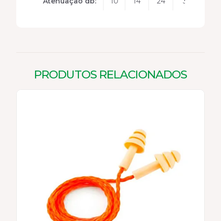
Atenuação db:
10
14
24
33
31
PRODUTOS RELACIONADOS