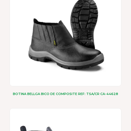
BOTINA BELLGA BICO DE COMPOSITE REF: TSA/CR CA-44628
Este
produto
tem
várias
variantes.
As
opções