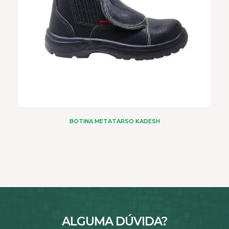
página
do
produto
BOTINA METATARSO KADESH
ALGUMA DÚVIDA?