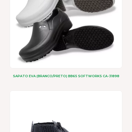
escolhidas
na
página
do
produto
SAPATO EVA (BRANCO/PRETO) BB65 SOFTWORKS CA-31898
Este
produto
tem
várias
variantes.
As
opções
podem
ser
escolhidas
na