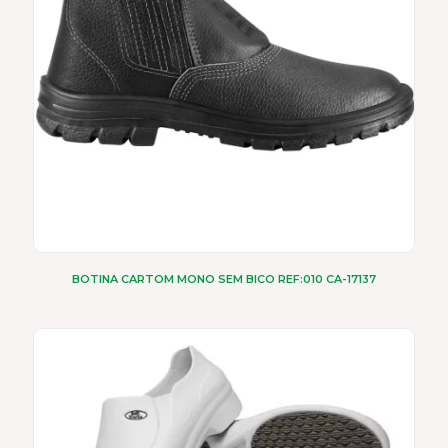
ser
escolhidas
na
página
do
produto
BOTINA CARTOM MONO SEM BICO REF:010 CA-17137
Este
produto
tem
várias
variantes.
As
opções
podem
ser