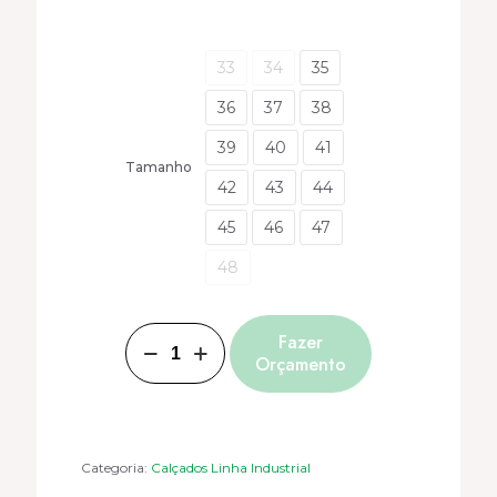
33
34
35
36
37
38
39
40
41
Tamanho
42
43
44
45
46
47
48
BOTINA
Fazer
KADESH
Orçamento
BICO
DE
AÇO
COMBAT
CA-
43069
quantidade
Categoria:
Calçados Linha Industrial