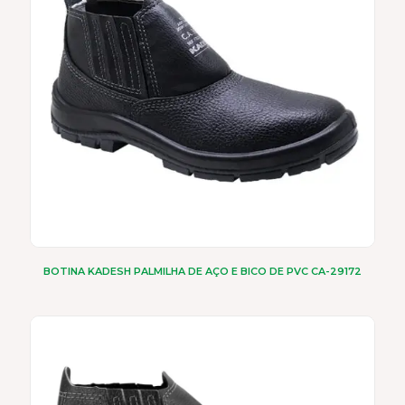
podem
ser
escolhidas
na
página
do
produto
BOTINA KADESH PALMILHA DE AÇO E BICO DE PVC CA-29172
Este
produto
tem
várias
variantes.
As
opções
podem