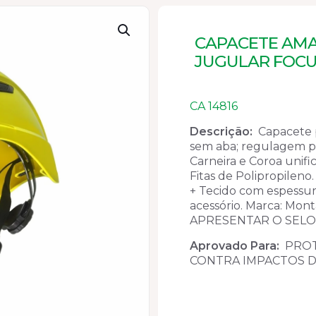
CAPACETE AMA
JUGULAR FOCU
CA 14816
Descrição:
Capacete p
sem aba; regulagem p
Carneira e Coroa unif
Fitas de Polipropilen
+ Tecido com espessu
acessório. Marca: M
APRESENTAR O SELO
Aprovado Para:
PROT
CONTRA IMPACTOS D