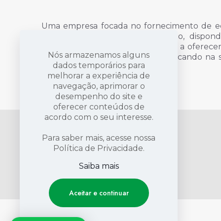
Uma empresa focada no fornecimento de e
individual, uniformes e finalização, disp
qualidade e profissionais dispostos a oferec
Nós armazenamos alguns
proteção e sinalização, sempre focando na
dados temporários para
vida das pessoas.
Saiba mais
melhorar a experiência de
navegação, aprimorar o
desempenho do site e
oferecer conteúdos de
acordo com o seu interesse.
Para saber mais, acesse nossa
Política de Privacidade.
Saiba mais
Aceitar e continuar