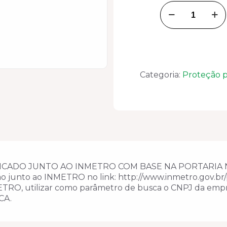
CAPACETE
AMARELO
COM
SUSPENSAO
E
JUGULAR
FOCUS
Categoria:
Proteção p
MONTANA
CA-
14816
quantidade
ICADO JUNTO AO INMETRO COM BASE NA PORTARIA Nº
ão junto ao INMETRO no link: http://www.inmetro.gov.br/p
METRO, utilizar como parâmetro de busca o CNPJ da empr
CA.