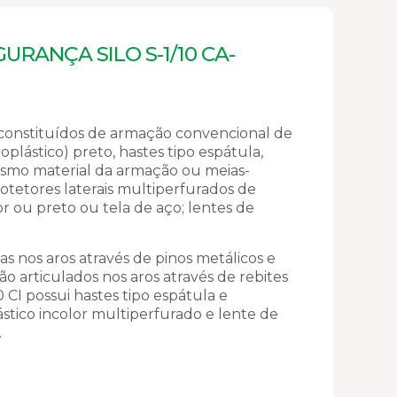
URANÇA SILO S-1/10 CA-
constituídos de armação convencional de
oplástico) preto, hastes tipo espátula,
smo material da armação ou meias-
rotetores laterais multiperfurados de
or ou preto ou tela de aço; lentes de
das nos aros através de pinos metálicos e
são articulados nos aros através de rebites
0 CI possui hastes tipo espátula e
ástico incolor multiperfurado e lente de
.