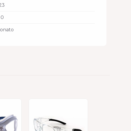
23
10
bonato