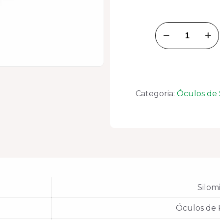
Óculos
de
Segurança
Silo
S-
1/10
CA-
Categoria:
Óculos de
28923
quantidade
Silom
Óculos de 