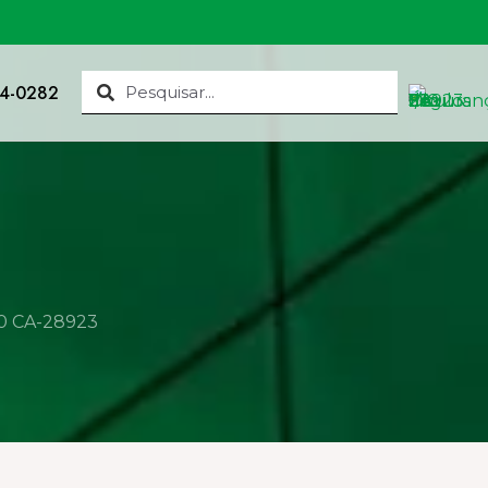
34-0282
10 CA-28923