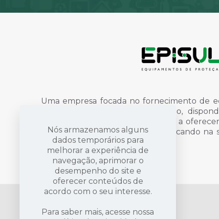
Uma empresa focada no fornecimento de e
individual, uniformes e finalização, disp
qualidade e profissionais dispostos a oferec
Nós armazenamos alguns
proteção e sinalização, sempre focando na
dados temporários para
vida das pessoas.
Saiba mais
melhorar a experiência de
navegação, aprimorar o
desempenho do site e
oferecer conteúdos de
acordo com o seu interesse.
Para saber mais, acesse nossa