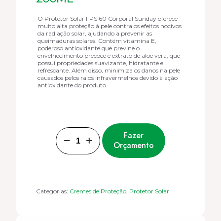
O Protetor Solar FPS 60 Corporal Sunday oferece
muito alta proteção à pele contra os efeitos nocivos
da radiação solar, ajudando a prevenir as
queimaduras solares. Contém vitamina E,
poderoso antioxidante que previne o
envelhecimento precoce e extrato de aloe vera, que
possui propriedades suavizante, hidratante e
refrescante. Além disso, minimiza os danos na pele
causados pelos raios infravermelhos devido à ação
antioxidante do produto.
PROTETOR
Fazer
SOLAR
Orçamento
FPS
60
200ml
quantidade
Categorias:
Cremes de Proteção
,
Protetor Solar