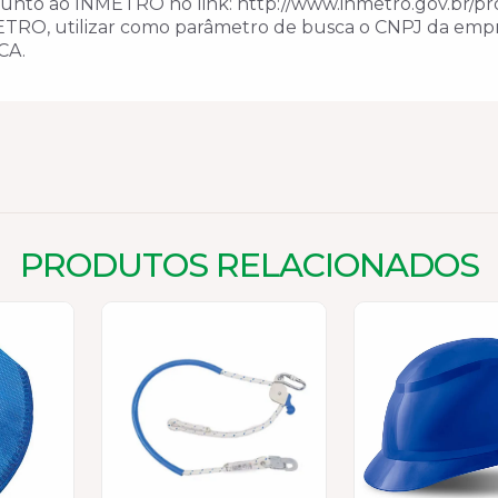
unto ao INMETRO no link: http://www.inmetro.gov.br/prod
METRO, utilizar como parâmetro de busca o CNPJ da empr
CA.
PRODUTOS RELACIONADOS