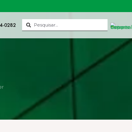
34-0282
er