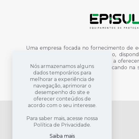
Uma empresa focada no fornecimento de e
individual, uniformes e finalização, disp
qualidade e profissionais dispostos a oferec
Nós armazenamos alguns
proteção e sinalização, sempre focando na
dados temporários para
vida das pessoas.
Saiba mais
melhorar a experiência de
navegação, aprimorar o
desempenho do site e
oferecer conteúdos de
acordo com o seu interesse.
Para saber mais, acesse nossa
Política de Privacidade.
Saiba mais