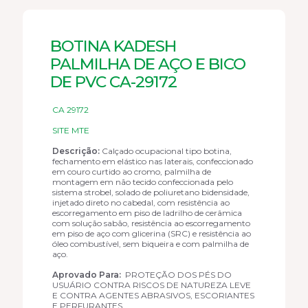
BOTINA KADESH
PALMILHA DE AÇO E BICO
DE PVC CA-29172
CA 29172
SITE MTE
Descrição:
Calçado ocupacional tipo botina,
fechamento em elástico nas laterais, confeccionado
em couro curtido ao cromo, palmilha de
montagem em não tecido confeccionada pelo
sistema strobel, solado de poliuretano bidensidade,
injetado direto no cabedal, com resistência ao
escorregamento em piso de ladrilho de cerâmica
com solução sabão, resistência ao escorregamento
em piso de aço com glicerina (SRC) e resistência ao
óleo combustível, sem biqueira e com palmilha de
aço.
Aprovado Para:
PROTEÇÃO DOS PÉS DO
USUÁRIO CONTRA RISCOS DE NATUREZA LEVE
E CONTRA AGENTES ABRASIVOS, ESCORIANTES
E PERFURANTES.