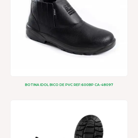
BOTINA IDOL BICO DE PVC REF:600BP CA-48097
Este
produto
tem
várias
variantes.
As
opções
podem
ser
escolhidas