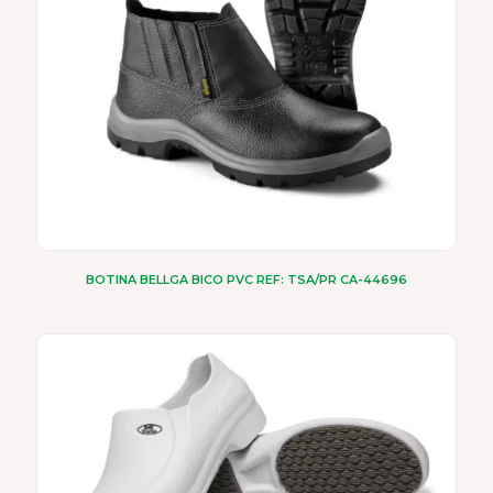
na
página
do
produto
BOTINA BELLGA BICO PVC REF: TSA/PR CA-44696
Este
produto
tem
várias
variantes.
As
opções
podem
ser
escolhidas
na