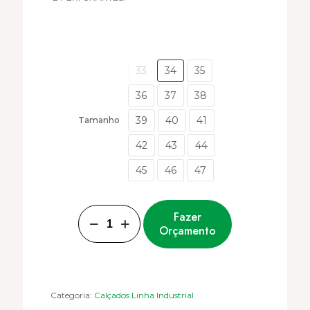
33
34
35
36
37
38
39
40
41
Tamanho
42
43
44
45
46
47
BOTINA
Fazer
KADESH
Orçamento
PALMILHA
DE
AÇO
E
BICO
DE
PVC
Categoria:
Calçados Linha Industrial
CA-