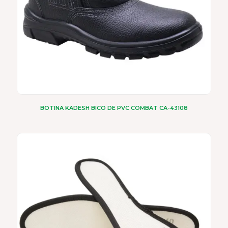
do
produto
BOTINA KADESH BICO DE PVC COMBAT CA-43108
Este
produto
tem
várias
variantes.
As
opções
podem
ser
escolhidas
na
página
do
produto