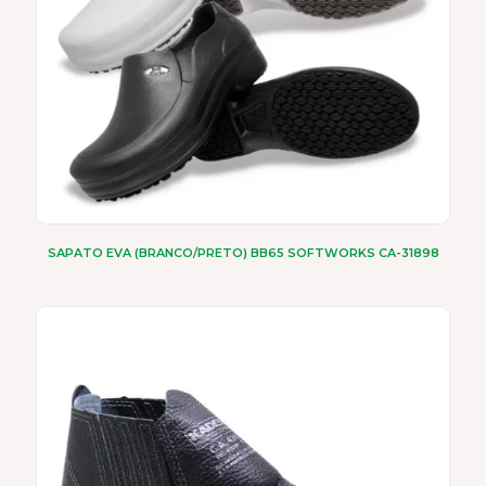
página
do
produto
SAPATO EVA (BRANCO/PRETO) BB65 SOFTWORKS CA-31898
Este
produto
tem
várias
variantes.
As
opções
podem
ser
escolhidas
na
página