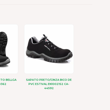
ETO BELLGA
SAPATO PRETO/CINZA BICO DE
0362
PVC ESTIVAL EN10021S2 CA-
44592
e
Este
oduto
produto
m
tem
ias
várias