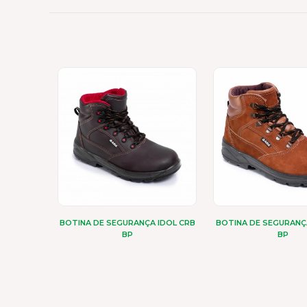
BOTINA DE SEGURANÇA IDOL CRB
BOTINA DE SEGURANÇ
BP
BP
Este
Este
produto
pro
tem
tem
várias
vári