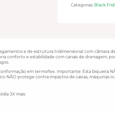
ESTIVAL
Categorias:
Black Frid
EN10071S2
CA-
44558
quantidade
asgamentos e de estrutura tridimensional com câmara de 
iona conforto e estabilidade com canais de drenagem, p
sgos.
e conformação em termoflex. Importante: Esta biqueira 
co NÃO protege contra impactos de caixas, máquinas ou
édia 3X mais