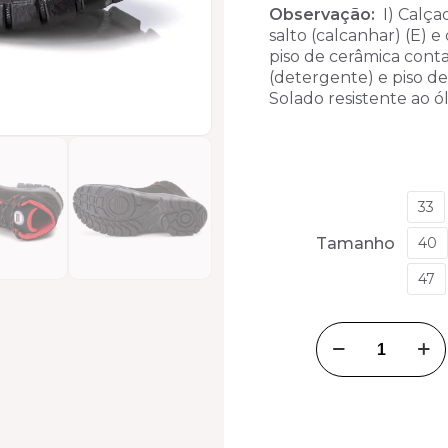
Observação:
I) Calç
salto (calcanhar) (E)
piso de cerâmica conta
(detergente) e piso de
Solado resistente ao ó
33
Tamanho
40
47
BOTINA
MICROFIBRA
PRETO/VERME
BICO
DE
PVC