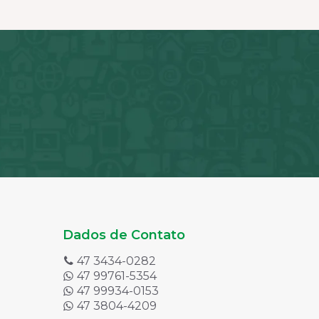
iantes.
variantes.
As
ões
opções
dem
podem
ser
olhidas
escolhidas
na
ina
página
do
oduto
produto
Dados de Contato
47 3434-0282
47 99761-5354
47 99934-0153
47 3804-4209