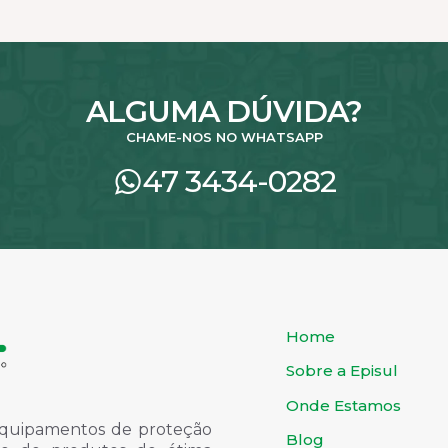
antes.
var
produto
As
ões
opç
em
po
ser
ALGUMA DÚVIDA?
lhidas
esc
na
CHAME-NOS NO WHATSAPP
ina
pág
do
47 3434-0282
duto
pr
Home
Sobre a Episul
Onde Estamos
quipamentos de proteção
Blog