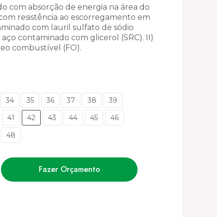
ado com absorção de energia na área do
 e com resistência ao escorregamento em
minado com lauril sulfato de sódio
 aço contaminado com glicerol (SRC). II)
leo combustível (FO).
34
35
36
37
38
39
41
42
43
44
45
46
48
Fazer Orçamento
LHO