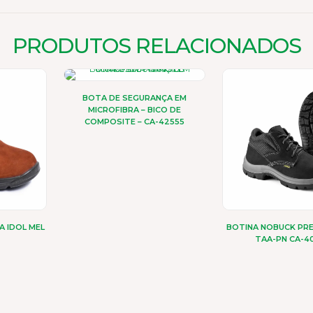
PRODUTOS RELACIONADOS
BOTA DE SEGURANÇA EM
MICROFIBRA – BICO DE
COMPOSITE – CA-42555
Este
produto
tem
várias
variantes.
As
opções
A IDOL MEL
BOTINA NOBUCK PR
podem
TAA-PN CA-4
ser
Est
escolhidas
duto
pr
na
te
página
as
vár
do