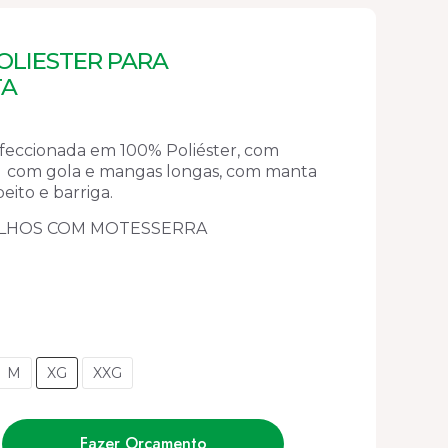
OLIESTER PARA
TA
nfeccionada em 100% Poliéster, com
 com gola e mangas longas, com manta
peito e barriga.
ABALHOS COM MOTESSERRA
M
XG
XXG
Fazer Orçamento