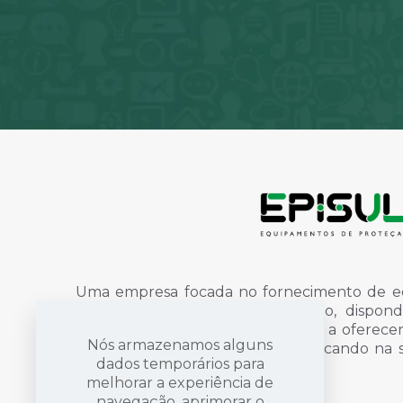
Uma empresa focada no fornecimento de e
individual, uniformes e finalização, disp
qualidade e profissionais dispostos a oferec
Nós armazenamos alguns
proteção e sinalização, sempre focando na
dados temporários para
vida das pessoas.
Saiba mais
melhorar a experiência de
navegação, aprimorar o