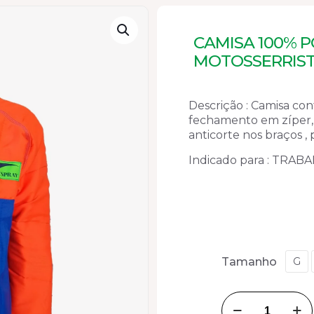
CAMISA 100% P
MOTOSSERRIS
Descrição : Camisa co
fechamento em zíper,
anticorte nos braços , 
Indicado para : TR
Tamanho
G
CAMISA
100%