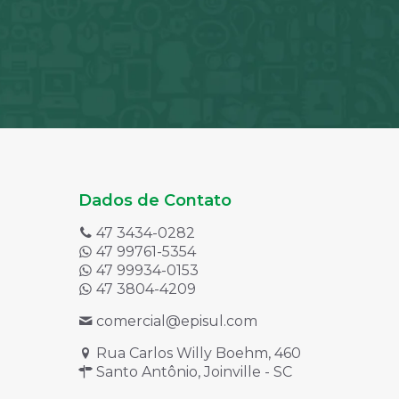
escolhidas
na
página
do
produto
Dados de Contato
47 3434-0282
47 99761-5354
47 99934-0153
47 3804-4209
comercial@episul.com
Rua Carlos Willy Boehm, 460
Santo Antônio, Joinville - SC