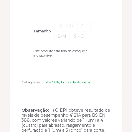
10 - GG
7-P
Tamanho
8-M
9 - G
Este produto está fora de estoque e
indisponível.
Categorias:
Linha Volk
,
Luvas de Proteção
Observação:
I) O EPI obteve resultado de
níveis de desempenho 4121A para BS EN
388, com valores variando de 1 (um) a 4
(quatro) para abrasão, rasgamento e
perfuração e 1 (um) a 5 (cinco) para corte,