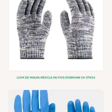
opções
podem
ser
escolhidas
na
página
do
produto
LUVA DE MALHA MESCLA 06 FIOS RORHUAN CA-37404