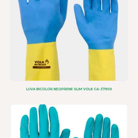
LUVA BICOLOR NEOPRENE SLIM VOLK CA-37900
Este
produto
tem
várias
variantes.
As
opções
podem
ser