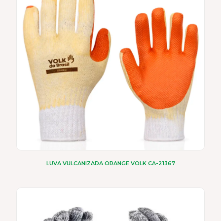
LUVA VULCANIZADA ORANGE VOLK CA-21367
Este
produto
tem
várias
variantes.
As