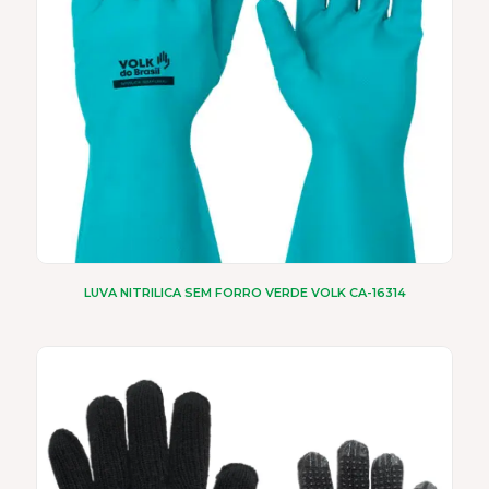
escolhidas
na
página
do
produto
LUVA NITRILICA SEM FORRO VERDE VOLK CA-16314
Este
produto
tem
várias
variantes.
As
opções
podem
ser
escolhidas