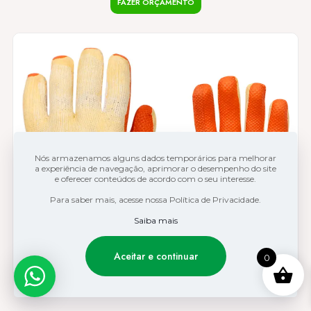
FAZER ORÇAMENTO
Este
produto
tem
várias
variantes.
As
opções
podem
ser
escolhidas
na
página
do
Nós armazenamos alguns dados temporários para melhorar
produto
a experiência de navegação, aprimorar o desempenho do site
e oferecer conteúdos de acordo com o seu interesse.
Para saber mais, acesse nossa Política de Privacidade.
Saiba mais
Aceitar e continuar
0
LUVA VULCANIZADA ORANGE VOLK CA-21367