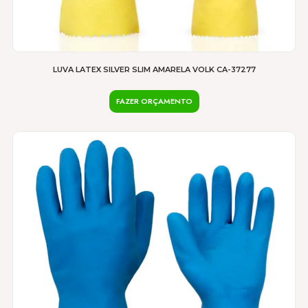
LUVA LATEX SILVER SLIM AMARELA VOLK CA-37277
FAZER ORÇAMENTO
Este
produto
tem
várias
variantes.
As
opções
podem
ser
escolhidas
na
página
do
produto