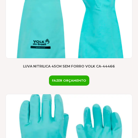
do
produto
LUVA NITRILICA 45CM SEM FORRO VOLK CA-44466
FAZER ORÇAMENTO
Este
produto
tem
várias
variantes.
As
opções
podem
ser
escolhidas
na