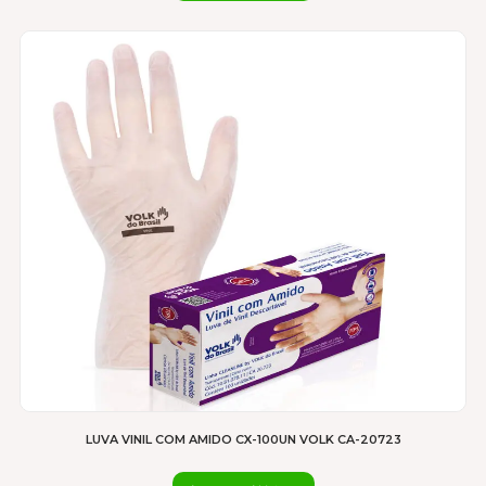
Este
produto
tem
várias
variantes.
As
opções
podem
ser
escolhidas
na
página
do
produto
LUVA VINIL COM AMIDO CX-100UN VOLK CA-20723