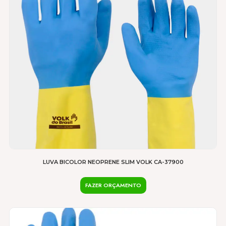
LUVA BICOLOR NEOPRENE SLIM VOLK CA-37900
FAZER ORÇAMENTO
Este
produto
tem
várias