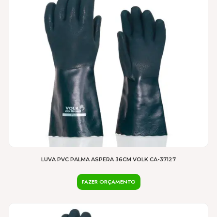
As
opções
podem
ser
escolhidas
na
página
do
produto
LUVA PVC PALMA ASPERA 36CM VOLK CA-37127
FAZER ORÇAMENTO
Este
produto
tem