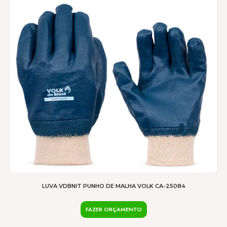
tem
várias
variantes.
As
opções
podem
ser
escolhidas
na
página
do
produto
LUVA VDBNIT PUNHO DE MALHA VOLK CA-25084
FAZER ORÇAMENTO
Este