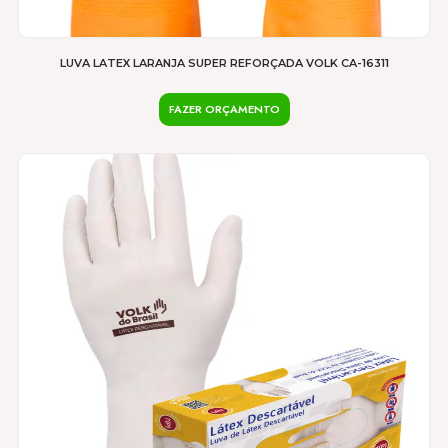
LUVA LATEX LARANJA SUPER REFORÇADA VOLK CA-16311
FAZER ORÇAMENTO
Este
produto
tem
várias
variantes.
As
opções
podem
ser
escolhidas
na
página
do
produto