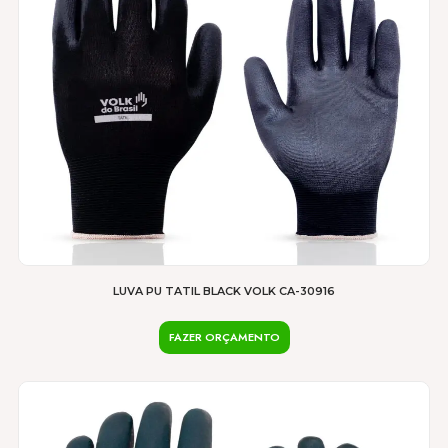
podem
ser
escolhidas
na
página
do
produto
LUVA PU TATIL BLACK VOLK CA-30916
FAZER ORÇAMENTO
Este
produto
tem
várias
variantes.
As