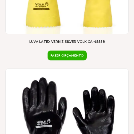
LUVA LATEX VERNIZ SILVER VOLK CA-45558
FAZER ORÇAMENTO
Este
produto
tem
várias
variantes.
As
opções
podem
ser
escolhidas
na
página
do
produto