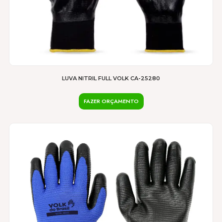
LUVA NITRIL FULL VOLK CA-25280
FAZER ORÇAMENTO
Este
produto
tem
várias
variantes.
As
opções
podem
ser
escolhidas
na
página
do
produto