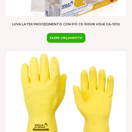
LUVA LATEX PROCEDIMENTO COM PÓ CX-100UN VOLK CA-15112
FAZER ORÇAMENTO
Este
produto
tem
várias
variantes.
As
opções
podem
ser
escolhidas
na
página
do
produto