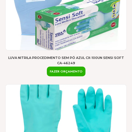
LUVA NITRILA PROCEDIMENTO SEM PÓ AZUL CX-100UN SENSI SOFT
CA-46249
FAZER ORÇAMENTO
Este
produto
tem
várias
variantes.
As
opções
podem
ser
escolhidas
na
página