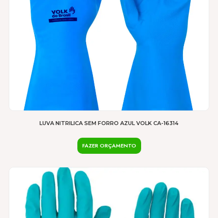
na
página
do
produto
LUVA NITRILICA SEM FORRO AZUL VOLK CA-16314
FAZER ORÇAMENTO
Este
produto
tem
várias
variantes.
As
opções
podem