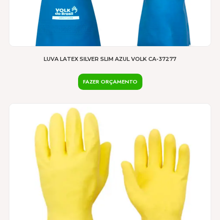
LUVA LATEX SILVER SLIM AZUL VOLK CA-37277
FAZER ORÇAMENTO
Este
produto
tem
várias
variantes.
As
opções
podem
ser
escolhidas
na
página
do
produto