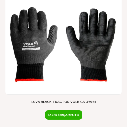
várias
variantes.
As
opções
podem
ser
escolhidas
na
página
do
produto
LUVA BLACK TRACTOR VOLK CA-37981
FAZER ORÇAMENTO