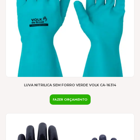
ser
escolhidas
na
página
do
produto
LUVA NITRILICA SEM FORRO VERDE VOLK CA-16314
FAZER ORÇAMENTO
Este
produto
tem
várias
variantes.
As
opções