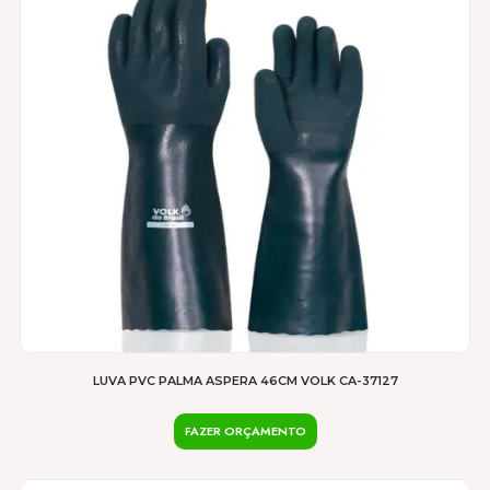
várias
variantes.
As
opções
podem
ser
escolhidas
na
página
do
produto
LUVA PVC PALMA ASPERA 46CM VOLK CA-37127
FAZER ORÇAMENTO
Este
produto