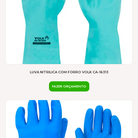
página
do
produto
LUVA NITRILICA COM FORRO VOLK CA-16313
FAZER ORÇAMENTO
Este
produto
tem
várias
variantes.
As
opções
podem
ser
escolhidas