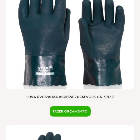
opções
podem
ser
escolhidas
na
página
do
produto
LUVA PVC PALMA ASPERA 26CM VOLK CA-37127
FAZER ORÇAMENTO
Este
produto
tem
várias
variantes.