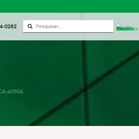
34-0282
 CA-40906