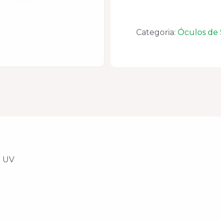
CA-
40906
quantidade
Categoria:
Óculos de
o UV