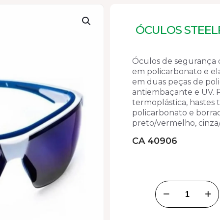
ÓCULOS STEEL
Óculos de segurança 
em policarbonato e ela
em duas peças de poli
antiembaçante e UV. 
termoplástica, hastes
policarbonato e borrac
preto/vermelho, cinza/
CA 40906
Óculos
Steelflex
Neon
Azul