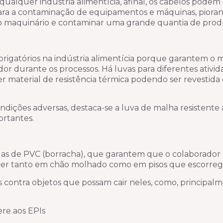
qualquer indústria alimentícia, afinal, os cabelos podem 
para a contaminação de equipamentos e máquinas, pioran
 do maquinário e contaminar uma grande quantia de prod
brigatórios na indústria alimentícia porque garantem o
r durante os processos. Há luvas para diferentes ativi
 material de resistência térmica podendo ser revestida
ondições adversas, destaca-se a luva de malha resistente 
ortantes.
são as de PVC (borracha), que garantem que o colaborador
ecer tanto em chão molhado como em pisos que escorre
 contra objetos que possam cair neles, como, principalm
re aos EPIs