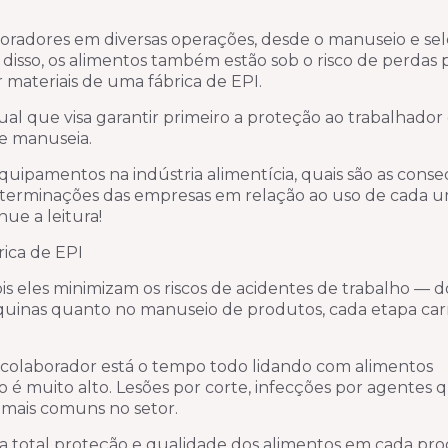
laboradores em diversas operações, desde o manuseio e se
isso, os alimentos também estão sob o risco de perdas p
r materiais de uma fábrica de EPI.
l que visa garantir primeiro a proteção ao trabalhador
e manuseia.
equipamentos na indústria alimentícia, quais são as cons
s determinações das empresas em relação ao uso de cada u
nue a leitura!
rica de EPI
ois eles minimizam os riscos de acidentes de trabalho — d
uinas quanto no manuseio de produtos, cada etapa carr
o colaborador está o tempo todo lidando com alimentos
sco é muito alto. Lesões por corte, infecções por agentes 
 mais comuns no setor.
 a total proteção e qualidade dos alimentos em cada pro