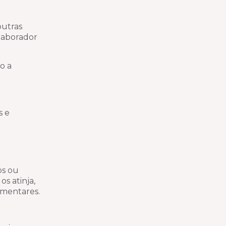
outras
olaborador
o a
s e
os ou
s atinja,
imentares.