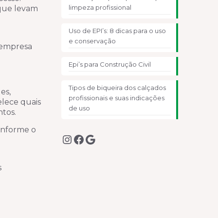
limpeza profissional
 que levam
Uso de EPI’s: 8 dicas para o uso
e conservação
 empresa
Epi’s para Construção Civil
Tipos de biqueira dos calçados
es,
profissionais e suas indicações
elece quais
de uso
tos.
onforme o
Instagram
Facebook
Google
o
s