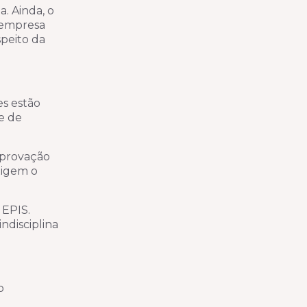
. Ainda, o
 empresa
peito da
es estão
e de
 Aprovação
xigem o
 EPIS.
ndisciplina
o