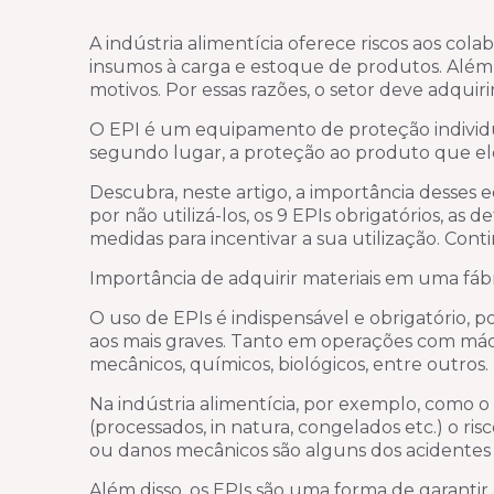
A indústria alimentícia oferece riscos aos co
insumos à carga e estoque de produtos. Além d
motivos. Por essas razões, o setor deve adquiri
O EPI é um equipamento de proteção individua
segundo lugar, a proteção ao produto que el
Descubra, neste artigo, a importância desses 
por não utilizá-los, os 9 EPIs obrigatórios, a
medidas para incentivar a sua utilização. Conti
Importância de adquirir materiais em uma fáb
O uso de EPIs é indispensável e obrigatório, p
aos mais graves. Tanto em operações com máq
mecânicos, químicos, biológicos, entre outros.
Na indústria alimentícia, por exemplo, como 
(processados, in natura, congelados etc.) o ri
ou danos mecânicos são alguns dos acidentes
Além disso, os EPIs são uma forma de garantir