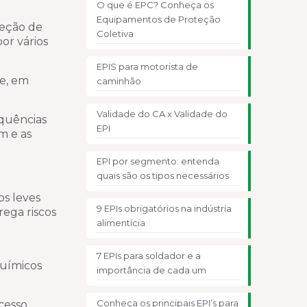
O que é EPC? Conheça os
Equipamentos de Proteção
leção de
Coletiva
or vários
EPIS para motorista de
 e, em
caminhão
Validade do CA x Validade do
equências
EPI
m e as
EPI por segmento: entenda
quais são os tipos necessários
os leves
9 EPIs obrigatórios na indústria
ega riscos
alimentícia
7 EPIs para soldador e a
químicos
importância de cada um
Conheça os principais EPI’s para
cesso.