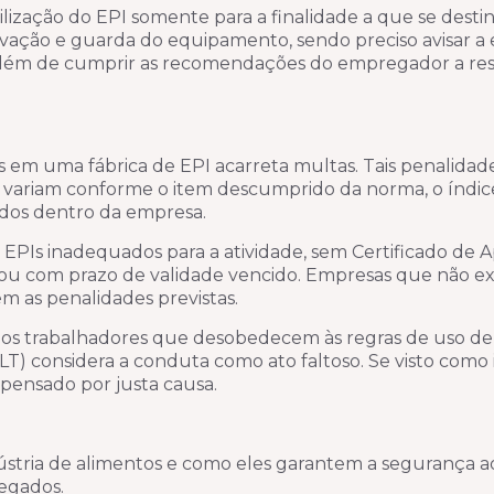
zação do EPI somente para a finalidade a que se destina
rvação e guarda do equipamento, sendo preciso avisar a
 além de cumprir as recomendações do empregador a res
em uma fábrica de EPI acarreta multas. Tais penalidad
 variam conforme o item descumprido da norma, o índic
ados dentro da empresa.
e EPIs inadequados para a atividade, sem Certificado de
 ou com prazo de validade vencido. Empresas que não e
as penalidades previstas.
aos trabalhadores que desobedecem às regras de uso de
T) considera a conduta como ato faltoso. Se visto como i
spensado por justa causa.
ndústria de alimentos e como eles garantem a segurança a
egados.