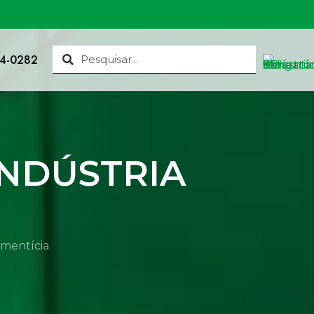
34-0282
INDÚSTRIA
limentícia