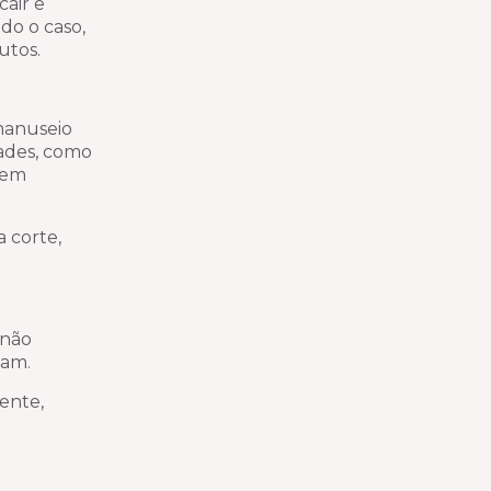
cair e
do o caso,
utos.
 manuseio
dades, como
 em
a corte,
 não
gam.
ente,